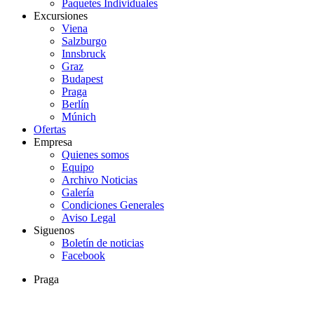
Paquetes Individuales
Excursiones
Viena
Salzburgo
Innsbruck
Graz
Budapest
Praga
Berlín
Múnich
Ofertas
Empresa
Quienes somos
Equipo
Archivo Noticias
Galería
Condiciones Generales
Aviso Legal
Siguenos
Boletín de noticias
Facebook
Praga