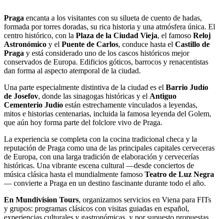
Praga
encanta a los visitantes con su silueta de cuento de hadas,
formada por torres doradas, su rica historia y una atmósfera única. El
centro histórico, con la
Plaza de la Ciudad Vieja
, el famoso
Reloj
Astronómico
y el
Puente de Carlos
, conduce hasta el
Castillo de
Praga
y está considerado uno de los cascos históricos mejor
conservados de Europa. Edificios góticos, barrocos y renacentistas
dan forma al aspecto atemporal de la ciudad.
Una parte especialmente distintiva de la ciudad es el
Barrio Judío
de Josefov
, donde las sinagogas históricas y el
Antiguo
Cementerio Judío
están estrechamente vinculados a leyendas,
mitos e historias centenarias, incluida la famosa leyenda del Golem,
que aún hoy forma parte del folclore vivo de Praga.
La experiencia se completa con la cocina tradicional checa y la
reputación de Praga como una de las principales capitales cerveceras
de Europa, con una larga tradición de elaboración y cervecerías
históricas. Una vibrante escena cultural —desde conciertos de
música clásica hasta el mundialmente famoso
Teatro de Luz Negra
— convierte a Praga en un destino fascinante durante todo el año.
En Mundivision Tours
, organizamos servicios en Viena para FITs
y grupos: programas clásicos con visitas guiadas en español,
experiencias culturales y gastronómicas, y por supuesto propuestas